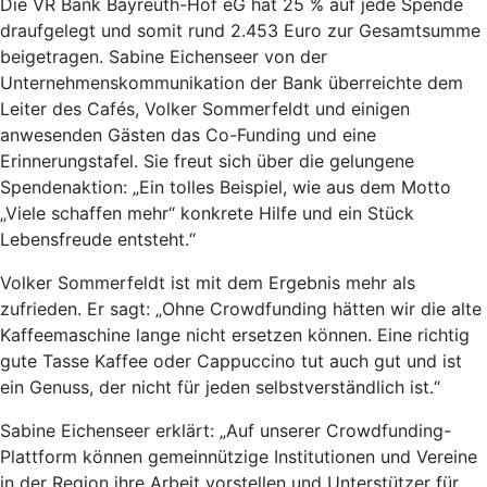
Die VR Bank Bayreuth-Hof eG hat 25 % auf jede Spende
draufgelegt und somit rund 2.453 Euro zur Gesamtsumme
beigetragen. Sabine Eichenseer von der
Unternehmenskommunikation der Bank überreichte dem
Leiter des Cafés, Volker Sommerfeldt und einigen
anwesenden Gästen das Co-Funding und eine
Erinnerungstafel. Sie freut sich über die gelungene
Spendenaktion: „Ein tolles Beispiel, wie aus dem Motto
„Viele schaffen mehr“ konkrete Hilfe und ein Stück
Lebensfreude entsteht.“
Volker Sommerfeldt ist mit dem Ergebnis mehr als
zufrieden. Er sagt: „Ohne Crowdfunding hätten wir die alte
Kaffeemaschine lange nicht ersetzen können. Eine richtig
gute Tasse Kaffee oder Cappuccino tut auch gut und ist
ein Genuss, der nicht für jeden selbstverständlich ist.“
Sabine Eichenseer erklärt: „Auf unserer Crowdfunding-
Plattform können gemeinnützige Institutionen und Vereine
in der Region ihre Arbeit vorstellen und Unterstützer für