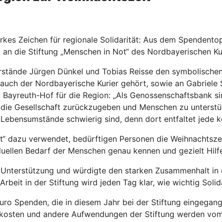
rkes Zeichen für regionale Solidarität: Aus dem Spendento
n die Stiftung „Menschen in Not“ des Nordbayerischen Kur
stände Jürgen Dünkel und Tobias Reisse den symbolischen
ch der Nordbayerische Kurier gehört, sowie an Gabriele Sc
yreuth-Hof für die Region: „Als Genossenschaftsbank sind 
 die Gesellschaft zurückzugeben und Menschen zu unterstütz
Lebensumstände schwierig sind, denn dort entfaltet jede ko
 dazu verwendet, bedürftigen Personen die Weihnachtszeit 
viduellen Bedarf der Menschen genau kennen und gezielt Hilf
e Unterstützung und würdigte den starken Zusammenhalt in 
eit in der Stiftung wird jeden Tag klar, wie wichtig Solidar
uro Spenden, die in diesem Jahr bei der Stiftung eingegange
gskosten und andere Aufwendungen der Stiftung werden vo