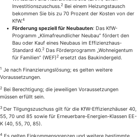
2
Investitionszuschuss.
Bei einem Heizungstausch
bekommen Sie bis zu 70 Prozent der Kosten von der
4
KfW.
Förderung speziell für Neubauten
: Das KfW-
Programm „Klimafreundlicher Neubau” fördert den
Bau oder Kauf eines Neubaus im Effizienzhaus-
2
Standard 40.
Das Förderprogramm „Wohneigentum
2
für Familien” (WEF)
ersetzt das Baukindergeld.
1
Je nach Finanzierungslösung; es gelten weitere
Voraussetzungen.
2
Bei Berechtigung; die jeweiligen Voraussetzungen
müssen erfüllt sein.
3
Der Tilgungszuschuss gilt für die KfW-Effizienzhäuser 40,
55, 70 und 85 sowie für Erneuerbare-Energien-Klassen EE-
K (40, 55, 70, 85).
4
Es gelten Einkommensgrenzen und weitere bestimmte