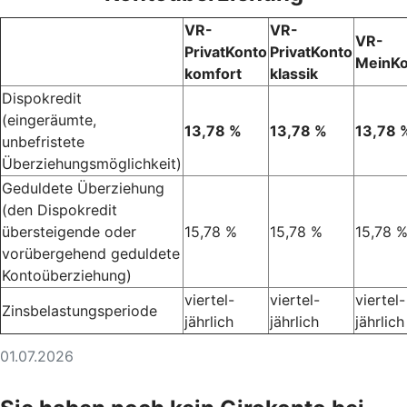
VR-
VR-
VR-
PrivatKonto
PrivatKonto
MeinKo
komfort
klassik
Dispokredit
(eingeräumte,
13,78 %
13,78 %
13,78 
unbefristete
Überziehungsmöglichkeit)
Geduldete Überziehung
(den Dispokredit
übersteigende oder
15,78 %
15,78 %
15,78 
vorübergehend geduldete
Kontoüberziehung)
viertel-
viertel-
viertel-
Zinsbelastungsperiode
jährlich
jährlich
jährlich
01.07.2026