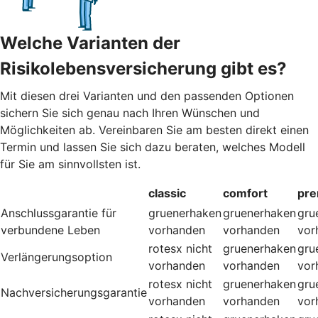
Welche Varianten der
Risikolebensversicherung gibt es?
Mit diesen drei Varianten und den passenden Optionen
sichern Sie sich genau nach Ihren Wünschen und
Möglichkeiten ab. Vereinbaren Sie am besten direkt einen
Termin und lassen Sie sich dazu beraten, welches Modell
für Sie am sinnvollsten ist.
classic
comfort
pr
Anschlussgarantie für
gruenerhaken
gruenerhaken
gru
verbundene Leben
vorhanden
vorhanden
vor
rotesx
nicht
gruenerhaken
gru
Verlängerungsoption
vorhanden
vorhanden
vor
rotesx
nicht
gruenerhaken
gru
Nachversicherungsgarantie
vorhanden
vorhanden
vor