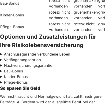
rotesx
nicht
gruenerhaken
gru
Bau-Bonus
vorhanden
vorhanden
vor
rotesx
nicht
gruenerhaken
gru
Kinder-Bonus
vorhanden
vorhanden
vor
rotesx
nicht
rotesx
nicht
gru
Pflege-Bonus
vorhanden
vorhanden
vor
Optionen und Zusatzleistungen für
Ihre Risikolebensversicherung
Anschlussgarantie verbundene Leben
Verlängerungsoption
Nachversicherungsgarantie
Bau-Bonus
Kinder-Bonus
Pflege-Bonus
So sparen Sie Geld
Wer nicht raucht und Normalgewicht hat, zahlt niedrigere
Beiträge. Außerdem wird der ausgeübte Beruf bei der