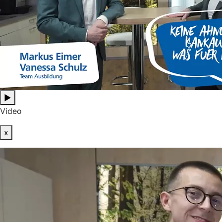
▶
Video
x