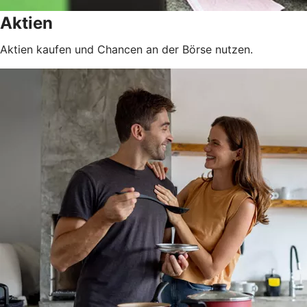
Aktien
Aktien kaufen und Chancen an der Börse nutzen.