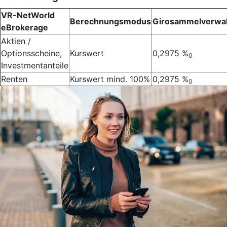
VR-NetWorld
Berechnungsmodus
Girosammelverwa
eBrokerage
Aktien /
Optionsscheine,
Kurswert
0,2975 %
0
Investmentanteile
Renten
Kurswert mind. 100%
0,2975 %
0