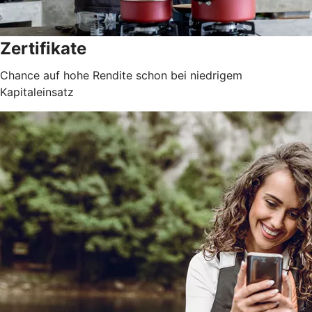
Zertifikate
Chance auf hohe Rendite schon bei niedrigem
Kapitaleinsatz