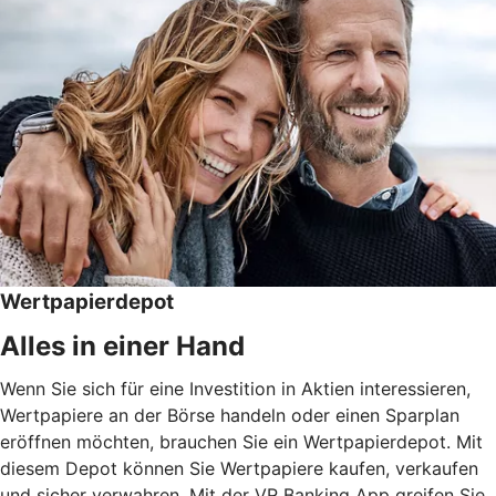
Wertpapierdepot
Alles in einer Hand
Wenn Sie sich für eine Investition in Aktien interessieren,
Wertpapiere an der Börse handeln oder einen Sparplan
eröffnen möchten, brauchen Sie ein Wertpapierdepot. Mit
diesem Depot können Sie Wertpapiere kaufen, verkaufen
und sicher verwahren. Mit der VR Banking App greifen Sie