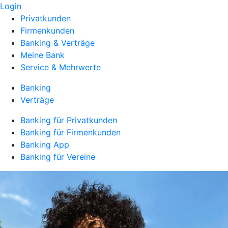
Login
Privatkunden
Firmenkunden
Banking & Verträge
Meine Bank
Service & Mehrwerte
Banking
Verträge
Banking für Privatkunden
Banking für Firmenkunden
Banking App
Banking für Vereine