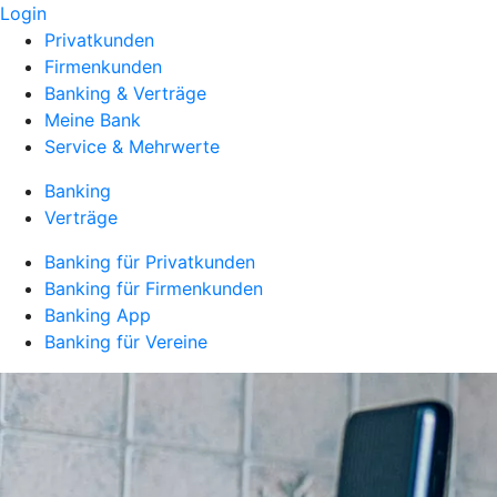
Login
Privatkunden
Firmenkunden
Banking & Verträge
Meine Bank
Service & Mehrwerte
Banking
Verträge
Banking für Privatkunden
Banking für Firmenkunden
Banking App
Banking für Vereine