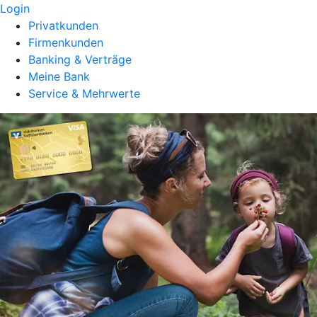
Login
Privatkunden
Firmenkunden
Banking & Verträge
Meine Bank
Service & Mehrwerte